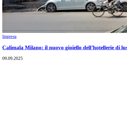
Impresa
Calimala Milano: il nuovo gioiello dell’hotellerie di l
09.09.2025