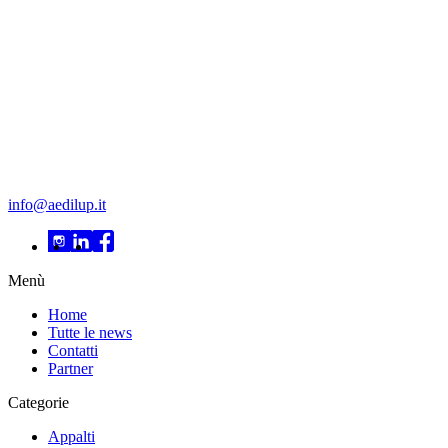
info@aedilup.it
Menù
Home
Tutte le news
Contatti
Partner
Categorie
Appalti