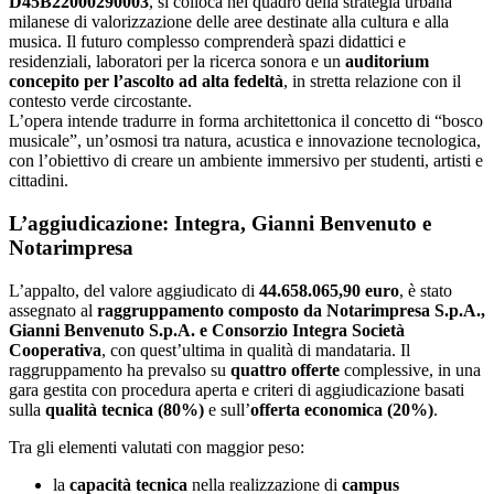
D45B22000290003
, si colloca nel quadro della strategia urbana
milanese di valorizzazione delle aree destinate alla cultura e alla
musica. Il futuro complesso comprenderà spazi didattici e
residenziali, laboratori per la ricerca sonora e un
auditorium
concepito per l’ascolto ad alta fedeltà
, in stretta relazione con il
contesto verde circostante.
L’opera intende tradurre in forma architettonica il concetto di “bosco
musicale”, un’osmosi tra natura, acustica e innovazione tecnologica,
con l’obiettivo di creare un ambiente immersivo per studenti, artisti e
cittadini.
L’aggiudicazione: Integra, Gianni Benvenuto e
Notarimpresa
L’appalto, del valore aggiudicato di
44.658.065,90 euro
, è stato
assegnato al
raggruppamento composto da Notarimpresa S.p.A.,
Gianni Benvenuto S.p.A. e Consorzio Integra Società
Cooperativa
, con quest’ultima in qualità di mandataria. Il
raggruppamento ha prevalso su
quattro offerte
complessive, in una
gara gestita con procedura aperta e criteri di aggiudicazione basati
sulla
qualità tecnica (80%)
e sull’
offerta economica (20%)
.
Tra gli elementi valutati con maggior peso:
la
capacità tecnica
nella realizzazione di
campus