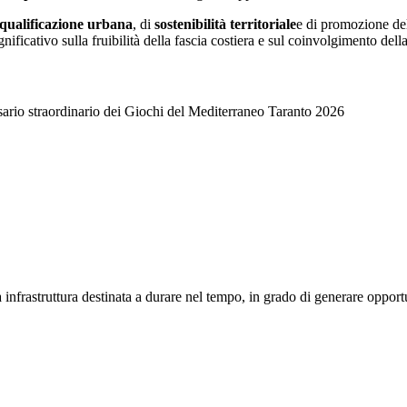
iqualificazione urbana
, di
sostenibilità territoriale
e di promozione dell
gnificativo sulla fruibilità della fascia costiera e sul coinvolgimento del
sario straordinario dei Giochi del Mediterraneo Taranto 2026
frastruttura destinata a durare nel tempo, in grado di generare opportunit