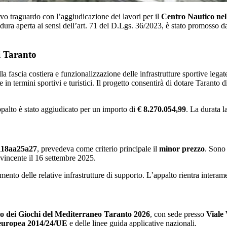
vo traguardo con l’aggiudicazione dei lavori per il
Centro Nautico nel
dura aperta ai sensi dell’art. 71 del D.Lgs. 36/2023, è stato promosso d
i Taranto
a fascia costiera e funzionalizzazione delle infrastrutture sportive legat
 termini sportivi e turistici. Il progetto consentirà di dotare Taranto di
ppalto è stato aggiudicato per un importo di
€ 8.270.054,99
. La durata l
118aa25a27
, prevedeva come criterio principale il
minor prezzo
. Sono 
 vincente il 16 settembre 2025.
imento delle relative infrastrutture di supporto. L’appalto rientra intera
o dei Giochi del Mediterraneo Taranto 2026
, con sede presso
Viale 
 europea 2014/24/UE
e delle linee guida applicative nazionali.