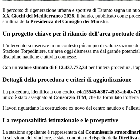
Il percorso di rigenerazione urbana e sportiva di Taranto segna un nuo
XX Giochi del Mediterraneo 2026
. Il bando, pubblicato come proce
struttura della
Presidenza del Consiglio dei Ministri
.
Un progetto chiave per il rilancio dell’area portuale d
L’intervento si inserisce in un contesto più ampio di valorizzazione dell
Stazione Torpediniere, un’area oggi dismessa ma dal grande potenziale in
discipline nautiche e attività connesse.
Con un
valore stimato di € 12.437.772,34
per l’intera procedura, l’a
Dettagli della procedura e criteri di aggiudicazione
La procedura, identificata con codice
e4a15545-6387-45b3-ab4b-7c
unico è stato assegnato al
Consorzio ITM
, che ha formulato l’offerta
I lavori riguardano la costruzione ex novo del centro nautico e l’allest
La responsabilità istituzionale e le prospettive
La stazione appaltante è rappresentata dal
Commissario straordinari
la selezione del vincitore, è stata condotta nel rispetto della
Direttiva