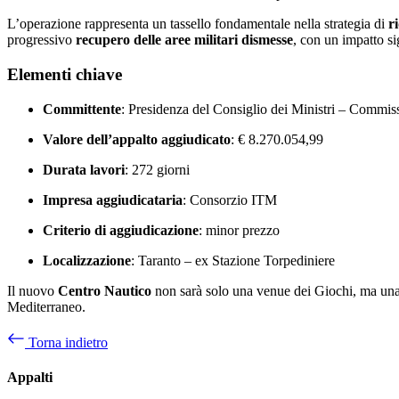
L’operazione rappresenta un tassello fondamentale nella strategia di
r
progressivo
recupero delle aree militari dismesse
, con un impatto si
Elementi chiave
Committente
: Presidenza del Consiglio dei Ministri – Commis
Valore dell’appalto aggiudicato
: € 8.270.054,99
Durata lavori
: 272 giorni
Impresa aggiudicataria
: Consorzio ITM
Criterio di aggiudicazione
: minor prezzo
Localizzazione
: Taranto – ex Stazione Torpediniere
Il nuovo
Centro Nautico
non sarà solo una venue dei Giochi, ma una in
Mediterraneo.
Torna indietro
Appalti