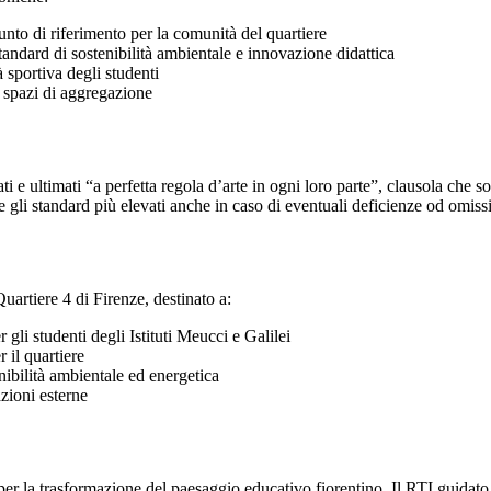
unto di riferimento per la comunità del quartiere
tandard di sostenibilità ambientale e innovazione didattica
à sportiva degli studenti
e spazi di aggregazione
i e ultimati “a perfetta regola d’arte in ogni loro parte”, clausola che sot
gli standard più elevati anche in caso di eventuali deficienze od omissio
uartiere 4 di Firenze, destinato a:
 gli studenti degli Istituti Meucci e Galilei
 il quartiere
nibilità ambientale ed energetica
zioni esterne
 per la trasformazione del paesaggio educativo fiorentino. Il RTI guidat