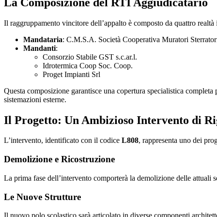
La Composizione del RTI Aggiudicatario
Il raggruppamento vincitore dell’appalto è composto da quattro realtà i
Mandataria
: C.M.S.A. Società Cooperativa Muratori Sterratori 
Mandanti
:
Consorzio Stabile GST s.c.ar.l.
Idrotermica Coop Soc. Coop.
Proget Impianti Srl
Questa composizione garantisce una copertura specialistica completa per 
sistemazioni esterne.
Il Progetto: Un Ambizioso Intervento di 
L’intervento, identificato con il codice
L808
, rappresenta uno dei proge
Demolizione e Ricostruzione
La prima fase dell’intervento comporterà la demolizione delle attuali s
Le Nuove Strutture
Il nuovo polo scolastico sarà articolato in diverse componenti architet