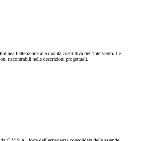
tolinea l’attenzione alla qualità costruttiva dell’intervento. Le
ni riscontrabili nelle descrizioni progettuali.
o da C.M.S.A., forte dell’esperienza consolidata delle aziende