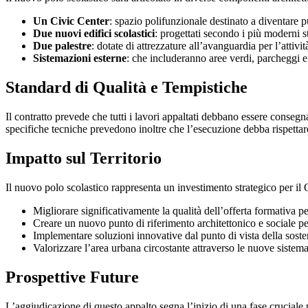
Un Civic Center
: spazio polifunzionale destinato a diventare p
Due nuovi edifici scolastici
: progettati secondo i più moderni s
Due palestre
: dotate di attrezzature all’avanguardia per l’attivit
Sistemazioni esterne
: che includeranno aree verdi, parcheggi 
Standard di Qualità e Tempistiche
Il contratto prevede che tutti i lavori appaltati debbano essere consegnat
specifiche tecniche prevedono inoltre che l’esecuzione debba rispettare 
Impatto sul Territorio
Il nuovo polo scolastico rappresenta un investimento strategico per il Q
Migliorare significativamente la qualità dell’offerta formativa per
Creare un nuovo punto di riferimento architettonico e sociale per
Implementare soluzioni innovative dal punto di vista della soste
Valorizzare l’area urbana circostante attraverso le nuove sistema
Prospettive Future
L’aggiudicazione di questo appalto segna l’inizio di una fase cruciale