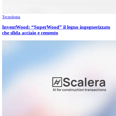
Tecnologia
InventWood: “SuperWood” il legno ingegnerizzato
che sfida acciaio e cemento