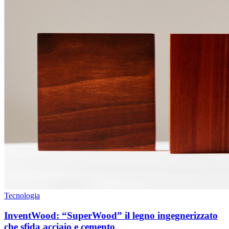
Tecnologia
InventWood: “SuperWood” il legno ingegnerizzato
che sfida acciaio e cemento