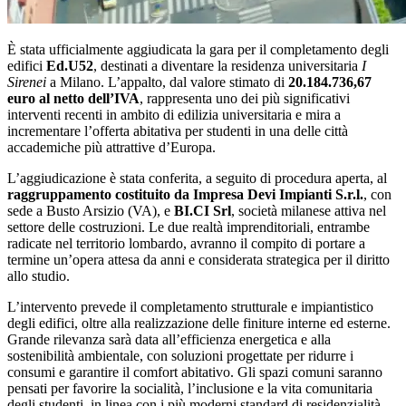
È stata ufficialmente aggiudicata la gara per il completamento degli
edifici
Ed.U52
, destinati a diventare la residenza universitaria
I
Sirenei
a Milano. L’appalto, dal valore stimato di
20.184.736,67
euro al netto dell’IVA
, rappresenta uno dei più significativi
interventi recenti in ambito di edilizia universitaria e mira a
incrementare l’offerta abitativa per studenti in una delle città
accademiche più attrattive d’Europa.
L’aggiudicazione è stata conferita, a seguito di procedura aperta, al
raggruppamento costituito da Impresa Devi Impianti S.r.l.
, con
sede a Busto Arsizio (VA), e
BI.CI Srl
, società milanese attiva nel
settore delle costruzioni. Le due realtà imprenditoriali, entrambe
radicate nel territorio lombardo, avranno il compito di portare a
termine un’opera attesa da anni e considerata strategica per il diritto
allo studio.
L’intervento prevede il completamento strutturale e impiantistico
degli edifici, oltre alla realizzazione delle finiture interne ed esterne.
Grande rilevanza sarà data all’efficienza energetica e alla
sostenibilità ambientale, con soluzioni progettate per ridurre i
consumi e garantire il comfort abitativo. Gli spazi comuni saranno
pensati per favorire la socialità, l’inclusione e la vita comunitaria
degli studenti, in linea con i più moderni standard di residenzialità