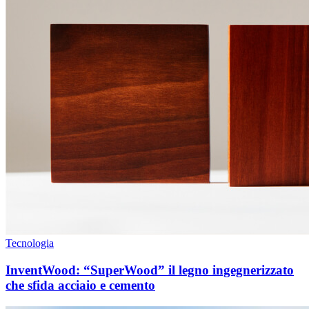
Tecnologia
InventWood: “SuperWood” il legno ingegnerizzato
che sfida acciaio e cemento