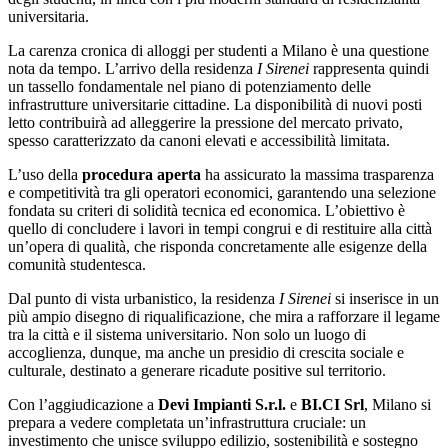
universitaria.
La carenza cronica di alloggi per studenti a Milano è una questione
nota da tempo. L’arrivo della residenza
I Sirenei
rappresenta quindi
un tassello fondamentale nel piano di potenziamento delle
infrastrutture universitarie cittadine. La disponibilità di nuovi posti
letto contribuirà ad alleggerire la pressione del mercato privato,
spesso caratterizzato da canoni elevati e accessibilità limitata.
L’uso della
procedura aperta
ha assicurato la massima trasparenza
e competitività tra gli operatori economici, garantendo una selezione
fondata su criteri di solidità tecnica ed economica. L’obiettivo è
quello di concludere i lavori in tempi congrui e di restituire alla città
un’opera di qualità, che risponda concretamente alle esigenze della
comunità studentesca.
Dal punto di vista urbanistico, la residenza
I Sirenei
si inserisce in un
più ampio disegno di riqualificazione, che mira a rafforzare il legame
tra la città e il sistema universitario. Non solo un luogo di
accoglienza, dunque, ma anche un presidio di crescita sociale e
culturale, destinato a generare ricadute positive sul territorio.
Con l’aggiudicazione a
Devi Impianti S.r.l.
e
BI.CI Srl
, Milano si
prepara a vedere completata un’infrastruttura cruciale: un
investimento che unisce sviluppo edilizio, sostenibilità e sostegno