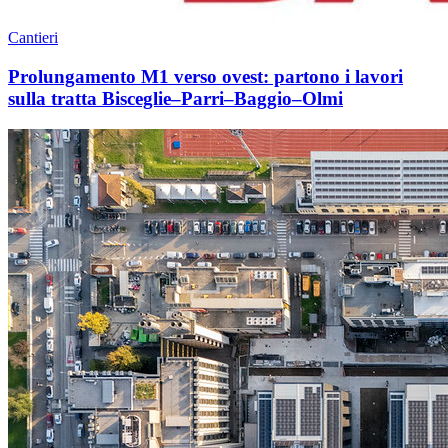
Cantieri
Prolungamento M1 verso ovest: partono i lavori
sulla tratta Bisceglie–Parri–Baggio–Olmi