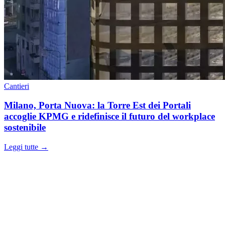
Cantieri
Milano, Porta Nuova: la Torre Est dei Portali
accoglie KPMG e ridefinisce il futuro del workplace
sostenibile
Leggi tutte →