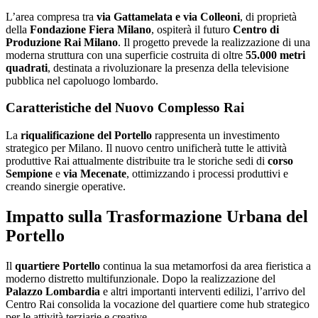
L’area compresa tra
via Gattamelata e via Colleoni
, di proprietà
della
Fondazione Fiera Milano
, ospiterà il futuro
Centro di
Produzione Rai Milano
. Il progetto prevede la realizzazione di una
moderna struttura con una superficie costruita di oltre
55.000 metri
quadrati
, destinata a rivoluzionare la presenza della televisione
pubblica nel capoluogo lombardo.
Caratteristiche del Nuovo Complesso Rai
La
riqualificazione del Portello
rappresenta un investimento
strategico per Milano. Il nuovo centro unificherà tutte le attività
produttive Rai attualmente distribuite tra le storiche sedi di
corso
Sempione
e
via Mecenate
, ottimizzando i processi produttivi e
creando sinergie operative.
Impatto sulla Trasformazione Urbana del
Portello
Il
quartiere Portello
continua la sua metamorfosi da area fieristica a
moderno distretto multifunzionale. Dopo la realizzazione del
Palazzo Lombardia
e altri importanti interventi edilizi, l’arrivo del
Centro Rai consolida la vocazione del quartiere come hub strategico
per le attività terziarie e creative.