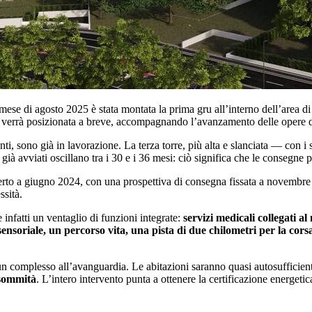
ese di agosto 2025 è stata montata la prima gru all’interno dell’area di 
ru verrà posizionata a breve, accompagnando l’avanzamento delle opere d
i, sono già in lavorazione. La terza torre, più alta e slanciata — con i
i già avviati oscillano tra i 30 e i 36 mesi: ciò significa che le consegne 
perto a giugno 2024, con una prospettiva di consegna fissata a novembr
ssità.
 infatti un ventaglio di funzioni integrate:
servizi medicali collegati a
sensoriale, un percorso vita, una pista di due chilometri per la cor
n complesso all’avanguardia. Le abitazioni saranno quasi autosufficienti 
 sommità
. L’intero intervento punta a ottenere la certificazione energeti