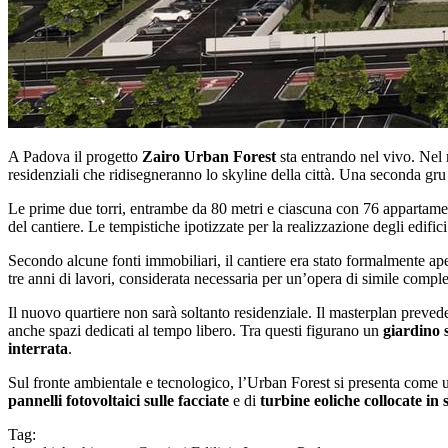
A Padova il progetto
Zairo Urban Forest
sta entrando nel vivo. Nel m
residenziali che ridisegneranno lo skyline della città. Una seconda g
Le prime due torri, entrambe da 80 metri e ciascuna con 76 appartament
del cantiere. Le tempistiche ipotizzate per la realizzazione degli edific
Secondo alcune fonti immobiliari, il cantiere era stato formalmente a
tre anni di lavori, considerata necessaria per un’opera di simile comple
Il nuovo quartiere non sarà soltanto residenziale. Il masterplan prevede
anche spazi dedicati al tempo libero. Tra questi figurano un
giardino 
interrata
.
Sul fronte ambientale e tecnologico, l’Urban Forest si presenta come u
pannelli fotovoltaici sulle facciate
e di
turbine eoliche collocate in
Tag: