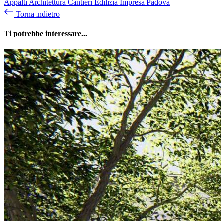
Appalti
Architettura
Cantieri
Edilizia
Impresa
Padova
Torna indietro
Ti potrebbe interessare...