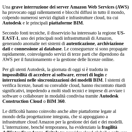
Una
grave interruzione dei server Amazon Web Services (AWS)
ha provocato oggi rallentamenti e blocchi diffusi in tutto il mondo,
colpendo numerosi servizi digitali e infrastrutture cloud, tra cui
Autodesk
e le principali
piattaforme BIM
.
Secondo fonti tecniche, il disservizio ha interessato la regione
US-
EAST-1
, uno dei principali nodi infrastrutturali di Amazon,
generando anomalie nei sistemi di
autenticazione
,
archiviazione
dati
e
connessione ai database
. Le conseguenze si sono propagate
rapidamente, coinvolgendo servizi di terze parti che dipendono da
AWS per il funzionamento e la gestione delle licenze online.
Per gli utenti Autodesk, la giornata di oggi si è tradotta in
impossibilità di accedere ai software
,
errori di login
e
interruzioni nelle sincronizzazioni dei modelli BIM
. I sistemi di
verifica licenze, basati su convalide cloud, hanno riscontrato ritardi
significativi, impedendo a molti studi tecnici e imprese di avviare i
software o collaborare in modalità condivisa tramite
Autodesk
Construction Cloud
o
BIM 360
.
Le difficoltà hanno coinvolto anche altre piattaforme legate al
mondo della progettazione integrata, che si appoggiano a
infrastrutture cloud Amazon per la gestione dei dati e dei modelli.
L’interruzione, benché temporanea, ha evidenziato la
fragilità