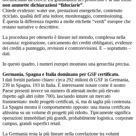
non ammette dichiarazioni “fiduciarie”
.
Chiede evidenze: water use, prestazioni energetiche, contenuto
riciclato, qualità dell’aria indoor, monitoraggio, commissioning.
È questa la differenza rispetto a molte etichette “verdi” europee che
restano narrative o descrittive.
La procedura per ottenerlo è lineare nel metodo, complessa nella
sostanza: registrazione, caricamento dei crediti obbligatori, evidenze
dei crediti a punteggio, revisioni e controrevisioni. E – soprattutto –
dati.
In questo quadro, i numeri europei mostrano una gerarchia precisa.
Germania, Spagna e Italia dominano per GSF certificato.
I dati forniti parlano chiaro: circa 292 milioni di GSF in Germania,
239 in Spagna, 193 in Italia. È interessante notare come il nostro
Paese presenti invece un numero di attestati molto più elevato
rispetto agli altri (oltre 700), lasciando intuire un mercato
frammentato: molti progetti certificati, sì, ma di taglia più contenuta.
La Spagna mostra il comportamento opposto: una massa certificata
altissima su un volume di progetti più ridotto. Tipicamente significa
operazioni immobiliari più grandi, probabilmente logistica, corporate
campus, grandi superfici retail.
La Germania resta la più lineare nella correlazione tra volumi