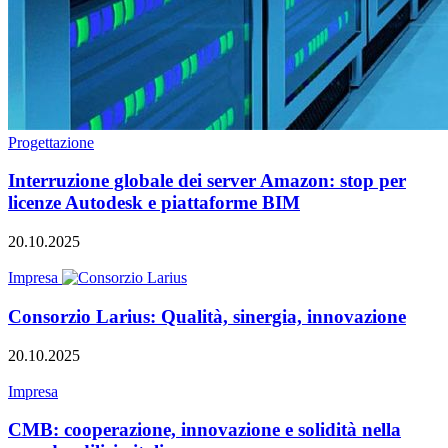
Progettazione
Interruzione globale dei server Amazon: stop per
licenze Autodesk e piattaforme BIM
20.10.2025
Impresa
Consorzio Larius: Qualità, sinergia, innovazione
20.10.2025
Impresa
CMB: cooperazione, innovazione e solidità nella