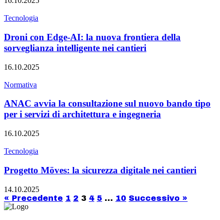
16.10.2025
Tecnologia
Droni con Edge-AI: la nuova frontiera della
sorveglianza intelligente nei cantieri
16.10.2025
Normativa
ANAC avvia la consultazione sul nuovo bando tipo
per i servizi di architettura e ingegneria
16.10.2025
Tecnologia
Progetto Möves: la sicurezza digitale nei cantieri
14.10.2025
Paginazione
« Precedente
1
2
3
4
5
…
10
Successivo »
degli